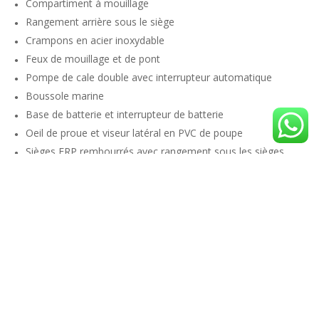
Compartiment à mouillage
Rangement arrière sous le siège
Crampons en acier inoxydable
Feux de mouillage et de pont
Pompe de cale double avec interrupteur automatique
Boussole marine
Base de batterie et interrupteur de batterie
Oeil de proue et viseur latéral en PVC de poupe
Sièges FRP rembourrés avec rangement sous les sièges
pour gilets de sauvetage
Réservoir de carburant GRP avec jauge électrique et filtre
Drain de pont
Gilets de sauvetage x 10