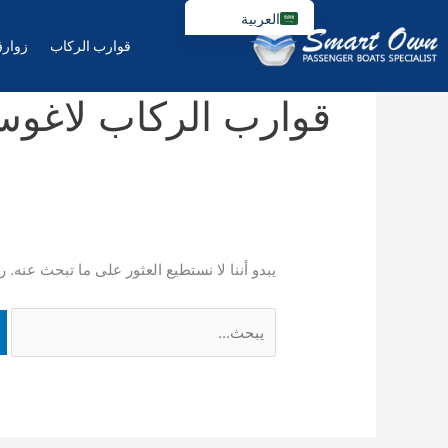
خطي
العربية
لى
قوارب الركاب
زوارق
English
لمحتوى
Français
قوارب الركاب لاغو
Español
Português
يبدو أننا لا نستطيع العثور على ما تبحث عنه. 
البحث
عن: