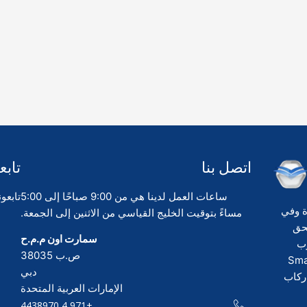
اتصل بنا
تابعن
ساعات العمل لدينا هي من 9:00 صباحًا إلى 5:00
تابعو
ة وفي
مساءً بتوقيت الخليج القياسي من الاثنين إلى الجمعة.
 بحق
سمارت اون م.م.ح
رب
ص.ب 38035
شركة Smart Own
دبي
ركاب
الإمارات العربية المتحدة
+971 4 4438970