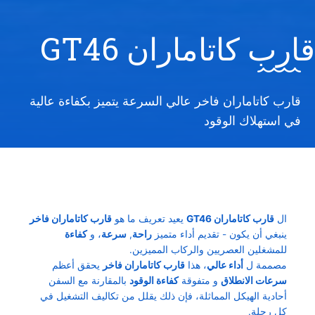
قارب كاتاماران GT46
قارب كاتاماران فاخر عالي السرعة يتميز بكفاءة عالية
في استهلاك الوقود
ال
قارب كاتاماران GT46
يعيد تعريف ما هو
قارب كاتاماران فاخر
ينبغي أن يكون - تقديم أداء متميز
راحة
,
سرعة
، و
كفاءة
للمشغلين العصريين والركاب المميزين.
مصممة ل
أداء عالي
، هذا
قارب كاتاماران فاخر
يحقق أعظم
سرعات الانطلاق
و متفوقة
كفاءة الوقود
بالمقارنة مع السفن
أحادية الهيكل المماثلة، فإن ذلك يقلل من تكاليف التشغيل في
كل رحلة.